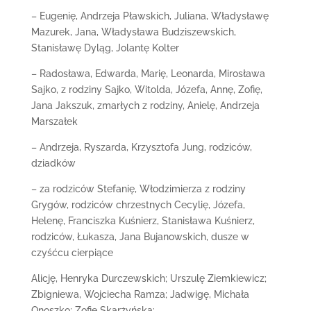
– Eugenię, Andrzeja Pławskich, Juliana, Władysławę
Mazurek, Jana, Władysława Budziszewskich,
Stanisławę Dyląg, Jolantę Kolter
– Radosława, Edwarda, Marię, Leonarda, Mirosława
Sajko, z rodziny Sajko, Witolda, Józefa, Annę, Zofię,
Jana Jakszuk, zmarłych z rodziny, Anielę, Andrzeja
Marszałek
– Andrzeja, Ryszarda, Krzysztofa Jung, rodziców,
dziadków
– za rodziców Stefanię, Włodzimierza z rodziny
Grygów, rodziców chrzestnych Cecylię, Józefa,
Helenę, Franciszka Kuśnierz, Stanisława Kuśnierz,
rodziców, Łukasza, Jana Bujanowskich, dusze w
czyśćcu cierpiące
Alicję, Henryka Durczewskich; Urszulę Ziemkiewicz;
Zbigniewa, Wojciecha Ramza; Jadwigę, Michała
Onoszko; Zofię Skarżyńską;