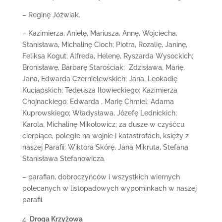
– Reginę Jóźwiak.
– Kazimierza, Anielę, Mariusza, Annę, Wojciecha,
Stanisława, Michalinę Cioch; Piotra, Rozalię, Janinę,
Feliksa Kogut; Alfreda, Helenę, Ryszarda Wysockich;
Bronisławę, Barbarę Starościak; Zdzisława, Marię,
Jana, Edwarda Czernielewskich; Jana, Leokadię
Kuciapskich; Tedeusza Iłowieckiego; Kazimierza
Chojnackiego; Edwarda , Marię Chmiel; Adama
Kuprowskiego; Władysława, Józefę Lednickich;
Karola, Michalinę Mikołowicz; za dusze w czyśćcu
cierpiące, poległe na wojnie i katastrofach, księży z
naszej Parafii: Wiktora Skórę, Jana Mikruta, Stefana
Stanisława Stefanowicza.
– parafian, dobroczyńców i wszystkich wiernych
polecanych w listopadowych wypominkach w naszej
parafii.
Droga Krzyżowa