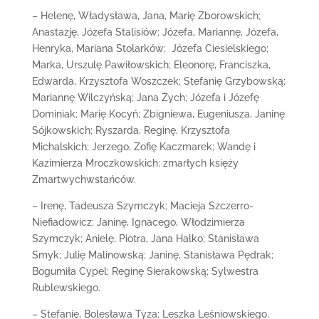
– Helenę, Władysława, Jana, Marię Zborowskich;
Anastazję, Józefa Stalisiów; Józefa, Mariannę, Józefa,
Henryka, Mariana Stolarków; Józefa Ciesielskiego;
Marka, Urszulę Pawiłowskich; Eleonorę, Franciszka,
Edwarda, Krzysztofa Woszczek; Stefanię Grzybowską;
Mariannę Wilczyńską; Jana Żych; Józefa i Józefę
Dominiak; Marię Kocyń; Zbigniewa, Eugeniusza, Janinę
Sójkowskich; Ryszarda, Reginę, Krzysztofa
Michalskich; Jerzego, Zofię Kaczmarek; Wandę i
Kazimierza Mroczkowskich; zmarłych księży
Zmartwychwstańców.
– Irenę, Tadeusza Szymczyk; Macieja Szczerro-
Niefiadowicz; Janinę, Ignacego, Włodzimierza
Szymczyk; Anielę, Piotra, Jana Halko; Stanisława
Smyk; Julię Malinowską; Janinę, Stanisława Pędrak;
Bogumiła Cypel; Reginę Sierakowską; Sylwestra
Rublewskiego.
– Stefanię, Bolesława Tyza; Leszka Leśniowskiego.