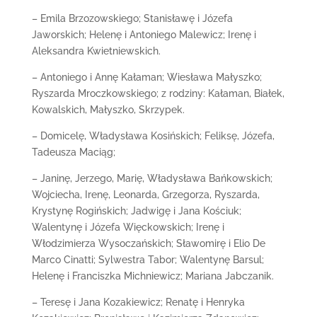
– Emila Brzozowskiego; Stanisławę i Józefa
Jaworskich; Helenę i Antoniego Malewicz; Irenę i
Aleksandra Kwietniewskich.
– Antoniego i Annę Kałaman; Wiesława Małyszko;
Ryszarda Mroczkowskiego; z rodziny: Kałaman, Białek,
Kowalskich, Małyszko, Skrzypek.
– Domicelę, Władysława Kosińskich; Feliksę, Józefa,
Tadeusza Maciąg;
– Janinę, Jerzego, Marię, Władysława Bańkowskich;
Wojciecha, Irenę, Leonarda, Grzegorza, Ryszarda,
Krystynę Rogińskich; Jadwigę i Jana Kościuk;
Walentynę i Józefa Więckowskich; Irenę i
Włodzimierza Wysoczańskich; Sławomirę i Elio De
Marco Cinatti; Sylwestra Tabor; Walentynę Barsul;
Helenę i Franciszka Michniewicz; Mariana Jabczanik.
– Teresę i Jana Kozakiewicz; Renatę i Henryka