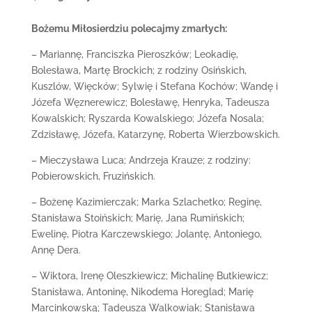
Bożemu Miłosierdziu polecajmy zmarłych:
– Mariannę, Franciszka Pieroszków; Leokadię,
Bolesława, Martę Brockich; z rodziny Osińskich,
Kuszlów, Więcków; Sylwię i Stefana Kochów; Wandę i
Józefa Węznerewicz; Bolesławę, Henryka, Tadeusza
Kowalskich; Ryszarda Kowalskiego; Józefa Nosala;
Zdzisławę, Józefa, Katarzynę, Roberta Wierzbowskich.
– Mieczysława Luca; Andrzeja Krauze; z rodziny:
Pobierowskich, Fruzińskich.
– Bożenę Kazimierczak; Marka Szlachetko; Reginę,
Stanisława Stoińskich; Marię, Jana Rumińskich;
Ewelinę, Piotra Karczewskiego; Jolantę, Antoniego,
Annę Dera.
– Wiktora, Irenę Oleszkiewicz; Michalinę Butkiewicz;
Stanisława, Antoninę, Nikodema Horeglad; Marię
Marcinkowską; Tadeusza Walkowiak; Stanisława