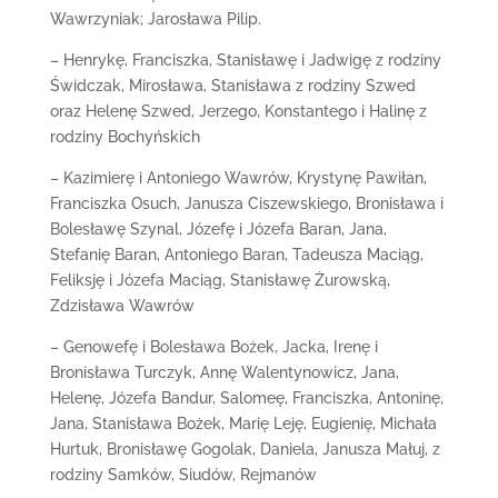
Wawrzyniak; Jarosława Pilip.
– Henrykę, Franciszka, Stanisławę i Jadwigę z rodziny
Świdczak, Mirosława, Stanisława z rodziny Szwed
oraz Helenę Szwed, Jerzego, Konstantego i Halinę z
rodziny Bochyńskich
– Kazimierę i Antoniego Wawrów, Krystynę Pawiłan,
Franciszka Osuch, Janusza Ciszewskiego, Bronisława i
Bolesławę Szynal, Józefę i Józefa Baran, Jana,
Stefanię Baran, Antoniego Baran, Tadeusza Maciąg,
Feliksję i Józefa Maciąg, Stanisławę Żurowską,
Zdzisława Wawrów
– Genowefę i Bolesława Bożek, Jacka, Irenę i
Bronisława Turczyk, Annę Walentynowicz, Jana,
Helenę, Józefa Bandur, Salomeę, Franciszka, Antoninę,
Jana, Stanisława Bożek, Marię Leję, Eugienię, Michała
Hurtuk, Bronisławę Gogolak, Daniela, Janusza Małuj, z
rodziny Samków, Siudów, Rejmanów