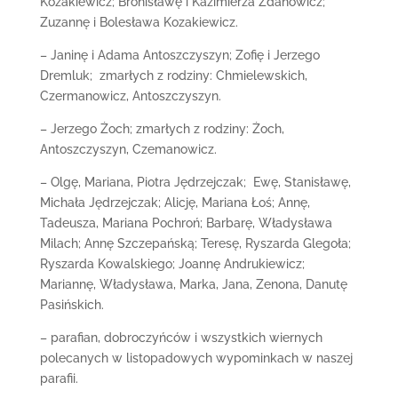
Kozakiewicz; Bronisławę i Kazimierza Zdanowicz;
Zuzannę i Bolesława Kozakiewicz.
– Janinę i Adama Antoszczyszyn; Zofię i Jerzego
Dremluk; zmarłych z rodziny: Chmielewskich,
Czermanowicz, Antoszczyszyn.
– Jerzego Żoch; zmarłych z rodziny: Żoch,
Antoszczyszyn, Czemanowicz.
– Olgę, Mariana, Piotra Jędrzejczak; Ewę, Stanisławę,
Michała Jędrzejczak; Alicję, Mariana Łoś; Annę,
Tadeusza, Mariana Pochroń; Barbarę, Władysława
Milach; Annę Szczepańską; Teresę, Ryszarda Glegoła;
Ryszarda Kowalskiego; Joannę Andrukiewicz;
Mariannę, Władysława, Marka, Jana, Zenona, Danutę
Pasińskich.
– parafian, dobroczyńców i wszystkich wiernych
polecanych w listopadowych wypominkach w naszej
parafii.